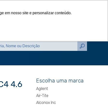
das
Catálogos
Contato
Blog
ge em nosso site e personalizar conteúdo.
das
Catálogos
Contato
Blog
Escolha uma marca
C4 4.6
Agilent
Air-Tite
Alconox Inc