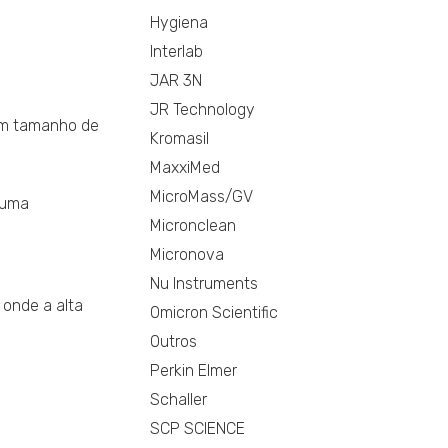
Hygiena
Interlab
JAR 3N
JR Technology
com tamanho de
Kromasil
MaxxiMed
MicroMass/GV
 uma
Micronclean
Micronova
Nu Instruments
onde a alta
Omicron Scientific
Outros
Perkin Elmer
Schaller
SCP SCIENCE