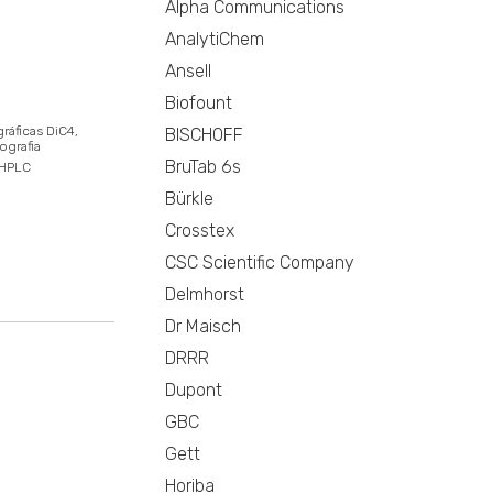
Alpha Communications
AnalytiChem
Ansell
Biofount
ráficas DiC4
BISCHOFF
ografia
BruTab 6s
HPLC
Bürkle
Crosstex
CSC Scientific Company
Delmhorst
Dr Maisch
DRRR
Dupont
GBC
Gett
Horiba