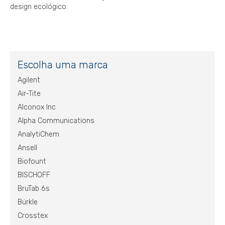
design ecológico.
Escolha uma marca
Agilent
Air-Tite
Alconox Inc
Alpha Communications
AnalytiChem
Ansell
Biofount
BISCHOFF
BruTab 6s
Bürkle
Crosstex