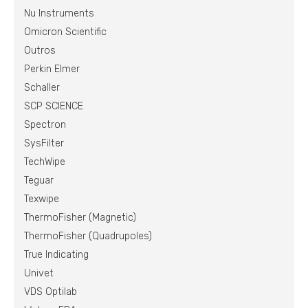
Nu Instruments
Omicron Scientific
Outros
Perkin Elmer
Schaller
SCP SCIENCE
Spectron
SysFilter
TechWipe
Teguar
Texwipe
ThermoFisher (Magnetic)
ThermoFisher (Quadrupoles)
True Indicating
Univet
VDS Optilab