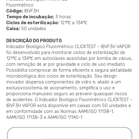
Fluorimétrico
Código:
IBVF3H
Tempo de incubação:
3 horas
Ciclos de esterilização:
121℃ a 134℃
Caixa:
50 unidades
DESCRIÇÃO DO PRODUTO
Indicador Biológico Fluorimétrico CLICKTEST – IBVF3H VAPOR
foi desenvolvido para monitorar ciclos de esterilização de
121℃ a 134℃ em autoclaves assistidas por bomba de vácuo,
com remoção de ar por gravidade e ciclo de uso imediato.
Possibilita comprovar de forma eficiente e segura aletalidade
microbiológica dos ciclos de esterilização. Seu design
inovador dispensa componentes de vidro e, aliado a um
exclusivosistema de acionamento, simplifica o uso e
proporciona manuseio seguro ao prevenir quaisquer riscos
de acidentes. O Indicador Biológico Fluorimétrico CLICKTEST –
IBVF3H VAPOR está disponível em caixas com 50 unidades e
em conformidade com as Normas AAMI/ISO 11138-1,
AAMI/ISO 11138-3 e AAMI/ISO 11140-1.