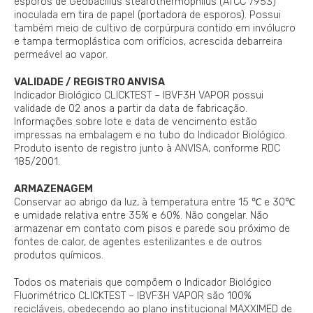
esporos de Geobacillus stearothermophilus (ATCC 7953)
inoculada em tira de papel (portadora de esporos). Possui
também meio de cultivo de corpúrpura contido em invólucro
e tampa termoplástica com orifícios, acrescida debarreira
permeável ao vapor.
VALIDADE / REGISTRO ANVISA
Indicador Biológico CLICKTEST – IBVF3H VAPOR possui
validade de 02 anos a partir da data de fabricação.
Informações sobre lote e data de vencimento estão
impressas na embalagem e no tubo do Indicador Biológico.
Produto isento de registro junto à ANVISA, conforme RDC
185/2001.
ARMAZENAGEM
Conservar ao abrigo da luz, à temperatura entre 15 ℃ e 30℃
e umidade relativa entre 35% e 60%. Não congelar. Não
armazenar em contato com pisos e parede sou próximo de
fontes de calor, de agentes esterilizantes e de outros
produtos químicos.
Todos os materiais que compõem o Indicador Biológico
Fluorimétrico CLICKTEST – IBVF3H VAPOR são 100%
recicláveis, obedecendo ao plano institucional MAXXIMED de