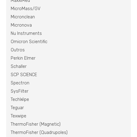
MaxxiMed
MicroMass/GV
Micronclean
Micronova
Nu Instruments
Omicron Scientific
Outros
Perkin Elmer
Schaller
SCP SCIENCE
Spectron
SysFilter
TechWipe
Teguar
Texwipe
ThermoFisher (Magnetic)
ThermoFisher (Quadrupoles)