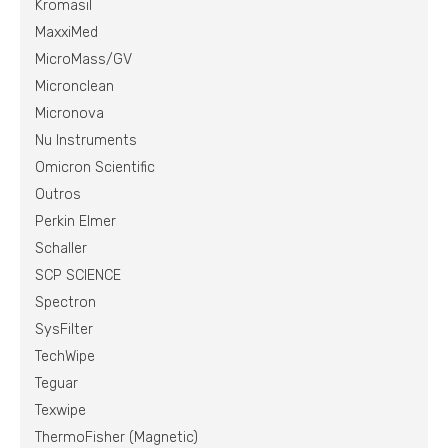
Kromasil
MaxxiMed
MicroMass/GV
Micronclean
Micronova
Nu Instruments
Omicron Scientific
Outros
Perkin Elmer
Schaller
SCP SCIENCE
Spectron
SysFilter
TechWipe
Teguar
Texwipe
ThermoFisher (Magnetic)