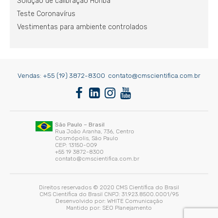
Solução de calibração Horiba
Teste Coronavírus
Vestimentas para ambiente controlados
Vendas:
+55 (19) 3872-8300
contato@cmscientifica.com.br
São Paulo – Brasil
Rua João Aranha, 736, Centro
Cosmópolis, São Paulo
CEP: 13150-009
+55 19 3872-8300
contato@cmscientifica.com.br
Direitos reservados © 2020 CMS Científica do Brasil
CMS Científica do Brasil CNPJ: 31.923.8500.0001/95
Desenvolvido por:
WHITE Comunicação
Mantido por:
SEO Planejamento