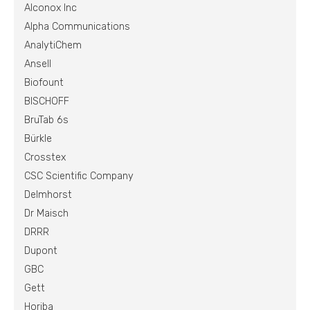
Alconox Inc
Alpha Communications
AnalytiChem
Ansell
Biofount
BISCHOFF
BruTab 6s
Bürkle
Crosstex
CSC Scientific Company
Delmhorst
Dr Maisch
DRRR
Dupont
GBC
Gett
Horiba