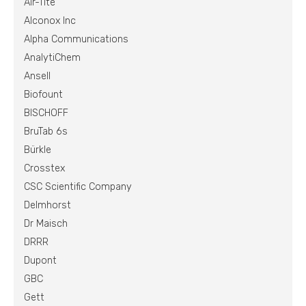
Air-Tite
Alconox Inc
Alpha Communications
AnalytiChem
Ansell
Biofount
BISCHOFF
BruTab 6s
Bürkle
Crosstex
CSC Scientific Company
Delmhorst
Dr Maisch
DRRR
Dupont
GBC
Gett