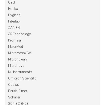
Gett
Horiba
Hygiena
Interlab
JAR 3N
JR Technology
Kromasil
MaxxiMed
MicroMass/GV
Micronclean
Micronova
Nu Instruments
Omicron Scientific
Outros
Perkin Elmer
Schaller
SCP SCIENCE