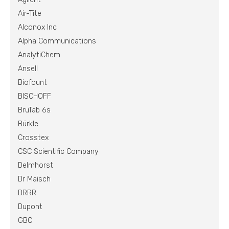
Air-Tite
Alconox Inc
Alpha Communications
AnalytiChem
Ansell
Biofount
BISCHOFF
BruTab 6s
Bürkle
Crosstex
CSC Scientific Company
Delmhorst
Dr Maisch
DRRR
Dupont
GBC