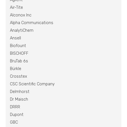
Air-Tite
Alconox Inc
Alpha Communications
AnalytiChem
Ansell
Biofount
BISCHOFF
BruTab 6s
Bürkle
Crosstex
CSC Scientific Company
Delmhorst
Dr Maisch
DRRR
Dupont
GBC