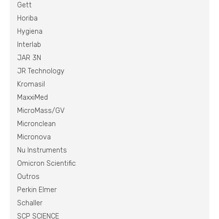
Gett
Horiba
Hygiena
Interlab
JAR 3N
JR Technology
Kromasil
MaxxiMed
MicroMass/GV
Micronclean
Micronova
Nu Instruments
Omicron Scientific
Outros
Perkin Elmer
Schaller
SCP SCIENCE