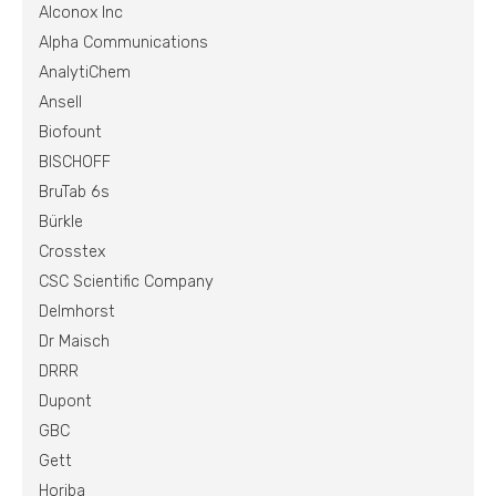
Alconox Inc
Alpha Communications
AnalytiChem
Ansell
Biofount
BISCHOFF
BruTab 6s
Bürkle
Crosstex
CSC Scientific Company
Delmhorst
Dr Maisch
DRRR
Dupont
GBC
Gett
Horiba