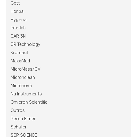
Gett
Horiba
Hygiena
Interlab
JAR 3N
JR Technology
Kromasil
MaxxiMed
MicroMass/GV
Micronclean
Micronova
Nu Instruments
Omicron Scientific
Outros
Perkin Elmer
Schaller
SCP SCIENCE