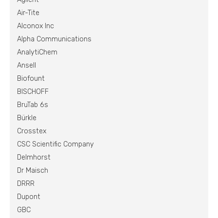
Air-Tite
Alconox Inc
Alpha Communications
AnalytiChem
Ansell
Biofount
BISCHOFF
BruTab 6s
Bürkle
Crosstex
CSC Scientific Company
Delmhorst
Dr Maisch
DRRR
Dupont
GBC