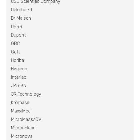
CSC Scientific Company
Delmhorst
Dr Maisch
DRRR
Dupont
GBC
Gett
Horiba
Hygiena
Interlab
JAR 3N
JR Technology
Kromasil
MaxxiMed
MicroMass/GV
Micronclean
Micronova