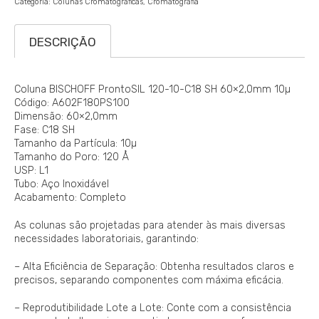
Categoria:
Colunas Cromatográficas
Cromatografia
DESCRIÇÃO
Coluna BISCHOFF ProntoSIL 120-10-C18 SH 60×2,0mm 10µ
Código: A602F180PS100
Dimensão: 60×2,0mm
Fase: C18 SH
Tamanho da Partícula: 10µ
Tamanho do Poro: 120 Å
USP: L1
Tubo: Aço Inoxidável
Acabamento: Completo
As colunas são projetadas para atender às mais diversas
necessidades laboratoriais, garantindo:
– Alta Eficiência de Separação: Obtenha resultados claros e
precisos, separando componentes com máxima eficácia.
– Reprodutibilidade Lote a Lote: Conte com a consistência