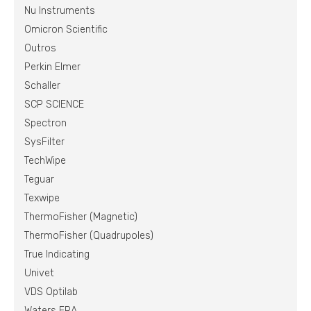
Nu Instruments
Omicron Scientific
Outros
Perkin Elmer
Schaller
SCP SCIENCE
Spectron
SysFilter
TechWipe
Teguar
Texwipe
ThermoFisher (Magnetic)
ThermoFisher (Quadrupoles)
True Indicating
Univet
VDS Optilab
Waters ERA