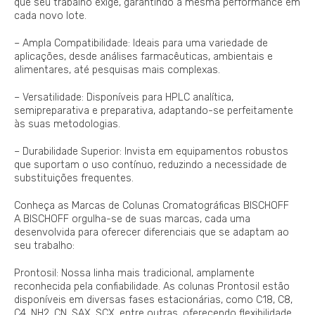
que seu trabalho exige, garantindo a mesma performance em
cada novo lote.
– Ampla Compatibilidade: Ideais para uma variedade de
aplicações, desde análises farmacêuticas, ambientais e
alimentares, até pesquisas mais complexas.
– Versatilidade: Disponíveis para HPLC analítica,
semipreparativa e preparativa, adaptando-se perfeitamente
às suas metodologias.
– Durabilidade Superior: Invista em equipamentos robustos
que suportam o uso contínuo, reduzindo a necessidade de
substituições frequentes.
Conheça as Marcas de Colunas Cromatográficas BISCHOFF
A BISCHOFF orgulha-se de suas marcas, cada uma
desenvolvida para oferecer diferenciais que se adaptam ao
seu trabalho:
Prontosil: Nossa linha mais tradicional, amplamente
reconhecida pela confiabilidade. As colunas Prontosil estão
disponíveis em diversas fases estacionárias, como C18, C8,
C4, NH2, CN, SAX, SCX, entre outras, oferecendo flexibilidade