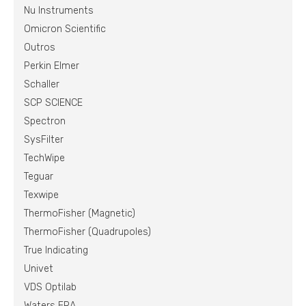
Nu Instruments
Omicron Scientific
Outros
Perkin Elmer
Schaller
SCP SCIENCE
Spectron
SysFilter
TechWipe
Teguar
Texwipe
ThermoFisher (Magnetic)
ThermoFisher (Quadrupoles)
True Indicating
Univet
VDS Optilab
Waters ERA