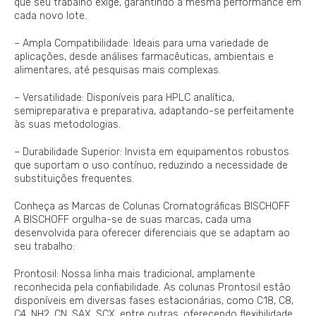
que seu trabalho exige, garantindo a mesma performance em
cada novo lote.
– Ampla Compatibilidade: Ideais para uma variedade de
aplicações, desde análises farmacêuticas, ambientais e
alimentares, até pesquisas mais complexas.
– Versatilidade: Disponíveis para HPLC analítica,
semipreparativa e preparativa, adaptando-se perfeitamente
às suas metodologias.
– Durabilidade Superior: Invista em equipamentos robustos
que suportam o uso contínuo, reduzindo a necessidade de
substituições frequentes.
Conheça as Marcas de Colunas Cromatográficas BISCHOFF
A BISCHOFF orgulha-se de suas marcas, cada uma
desenvolvida para oferecer diferenciais que se adaptam ao
seu trabalho:
Prontosil: Nossa linha mais tradicional, amplamente
reconhecida pela confiabilidade. As colunas Prontosil estão
disponíveis em diversas fases estacionárias, como C18, C8,
C4, NH2, CN, SAX, SCX, entre outras, oferecendo flexibilidade