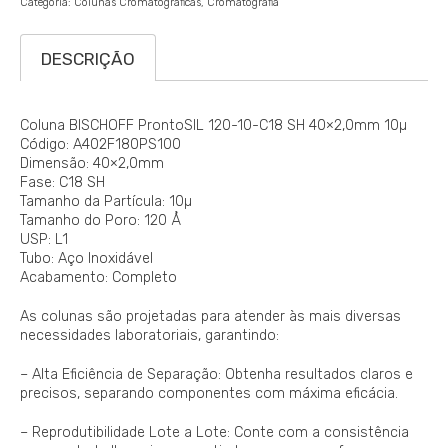
Categoria:
Colunas Cromatográficas
Cromatografia
DESCRIÇÃO
Coluna BISCHOFF ProntoSIL 120-10-C18 SH 40×2,0mm 10µ
Código: A402F180PS100
Dimensão: 40×2,0mm
Fase: C18 SH
Tamanho da Partícula: 10µ
Tamanho do Poro: 120 Å
USP: L1
Tubo: Aço Inoxidável
Acabamento: Completo
As colunas são projetadas para atender às mais diversas
necessidades laboratoriais, garantindo:
– Alta Eficiência de Separação: Obtenha resultados claros e
precisos, separando componentes com máxima eficácia.
– Reprodutibilidade Lote a Lote: Conte com a consistência