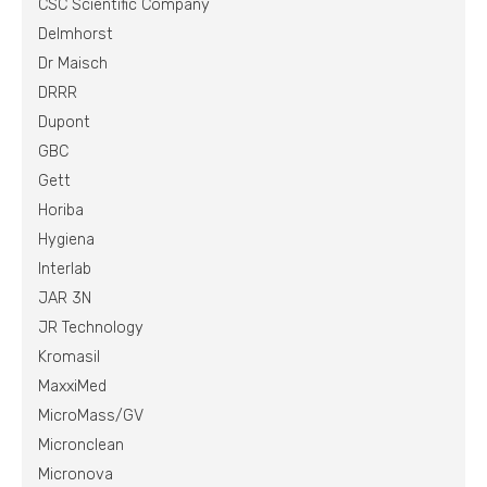
CSC Scientific Company
Delmhorst
Dr Maisch
DRRR
Dupont
GBC
Gett
Horiba
Hygiena
Interlab
JAR 3N
JR Technology
Kromasil
MaxxiMed
MicroMass/GV
Micronclean
Micronova