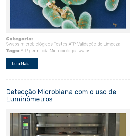
Categoria:
Swabs microbiológicos
Testes ATP
Validação de Limpeza
Tags:
ATP
germicida
Microbiologia
swabs
Leia Mais...
Detecção Microbiana com o uso de
Luminômetros