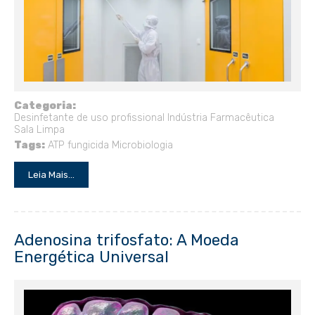
Categoria:
Desinfetante de uso profissional
Indústria Farmacêutica
Sala Limpa
Tags:
ATP
fungicida
Microbiologia
Leia Mais...
Adenosina trifosfato: A Moeda
Energética Universal