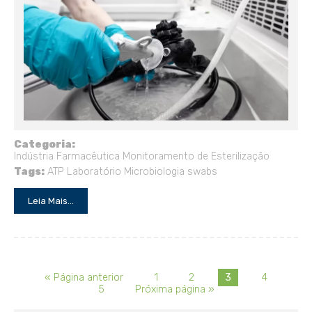
Categoria:
Indústria Farmacêutica
Monitoramento de Esterilização
Tags:
ATP
Laboratório
Microbiologia
swabs
Leia Mais...
« Página anterior
1
2
3
4
5
Próxima página »