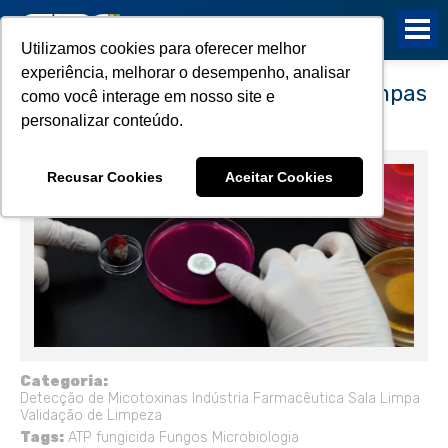
Utilizamos cookies para oferecer melhor
experiência, melhorar o desempenho, analisar
Contagem de Fungos em Salas Limpas
como você interage em nosso site e
na Indústria Farmacêutica
personalizar conteúdo.
Recusar Cookies
Aceitar Cookies
Categoria:
Detecção de Micotoxinas
Indústria Farmacêutica
Sala Limpa
Validação de Limpeza
Tags:
ATP
fungicida
Fungos
Microbiologia