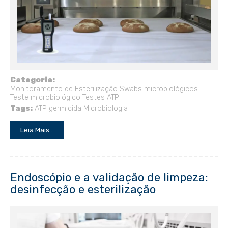
Categoria:
Monitoramento de Esterilização
Swabs microbiológicos
Teste microbiológico
Testes ATP
Tags:
ATP
germicida
Microbiologia
Leia Mais...
Endoscópio e a validação de limpeza:
desinfecção e esterilização