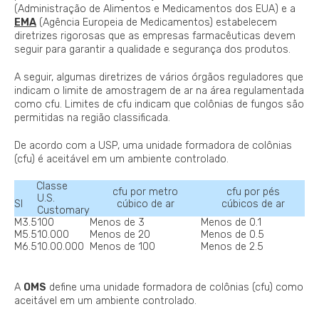
(Administração de Alimentos e Medicamentos dos EUA) e a
EMA
(Agência Europeia de Medicamentos) estabelecem
diretrizes rigorosas que as empresas farmacêuticas devem
seguir para garantir a qualidade e segurança dos produtos.
A seguir, algumas diretrizes de vários órgãos reguladores que
indicam o limite de amostragem de ar na área regulamentada
como cfu. Limites de cfu indicam que colônias de fungos são
permitidas na região classificada.
De acordo com a USP, uma unidade formadora de colônias
(cfu) é aceitável em um ambiente controlado.
Classe
cfu por metro
cfu por pés
U.S.
SI
cúbico de ar
cúbicos de ar
Customary
M3.5
100
Menos de 3
Menos de 0.1
M5.5
10.000
Menos de 20
Menos de 0.5
M6.5
10.00.000
Menos de 100
Menos de 2.5
A
OMS
define uma unidade formadora de colônias (cfu) como
aceitável em um ambiente controlado.