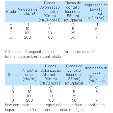
Placas
Placas de
Impressão de
Colonização
contato
Amostra de
Luva (5
Grade
(diametro
(diameter
ar (cfu/m³)
dedos)
90mm)
55mm)
(cfu/luva)
(cfu/4 horas)
(cfu/placa)
A
<1
<1
<1
<1
B
10
5
5
5
C
100
50
25
–
D
200
100
50
–
A Schedule M. especifica a unidade formadora de colônias
(cfu) em um ambiente controlado.
Placas
Placas de
Impressão de
Amostra
Colonização
contato
Luva
Grade
de ar
(diameter
(diameter
(5 dedos)
(cfu/m³)
90mm)
55mm)
(cfu/luva)
(cfu/2 horas)
(cfu/placa)
A
<1
<1
<1
<1
B
10
5
5
5
C
100
50
25
–
D
200
100
50
–
Isso demonstra que as regras não especificam a contagem
separada de colônias como bactérias e fungos.