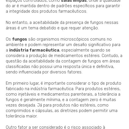
espaços controlados, como
salas limpas
, onde a qualidade
do ar é mantida dentro de padrões específicos para garantir
a integridade dos produtos farmacêuticos.
No entanto, a aceitabilidade da presença de fungos nessas
áreas é um tema debatido e que requer atenção.
Os
fungos
são organismos microscópicos comuns no
ambiente e podem representar um desafio significativo para
a
indústria farmacêutica
, especialmente quando se
considera a produção de medicamentos estéreis. Contudo, a
questão da aceitabilidade da contagem de fungos em áreas
classificadas não possui uma resposta única e definitiva,
sendo influenciada por diversos fatores.
Em primeiro lugar, é importante considerar o tipo de produto
fabricado na indústria farmacêutica. Para produtos estéreis,
como injetáveis e medicamentos parenterais, a tolerância a
fungos é geralmente mínima, e a contagem zero é muitas
vezes desejada. Já para produtos não estéreis, como
comprimidos e cápsulas, as diretrizes podem permitir uma
tolerância maior.
Outro fator a ser considerado é o risco associado à