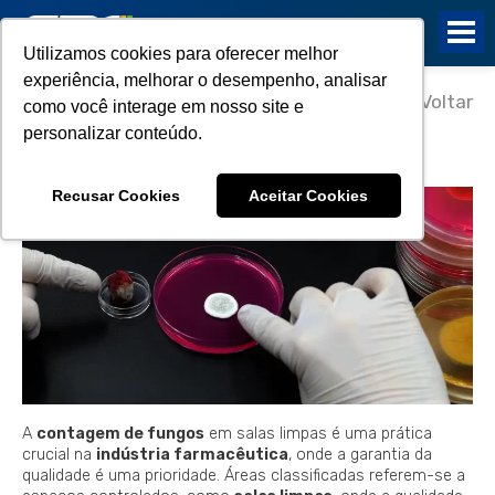
Utilizamos cookies para oferecer melhor
experiência, melhorar o desempenho, analisar
01/02/2024
Voltar
como você interage em nosso site e
Contagem de Fungos em Salas
personalizar conteúdo.
Limpas na Indústria Farmacêutica
Recusar Cookies
Aceitar Cookies
A
contagem de fungos
em salas limpas é uma prática
crucial na
indústria farmacêutica
, onde a garantia da
qualidade é uma prioridade. Áreas classificadas referem-se a