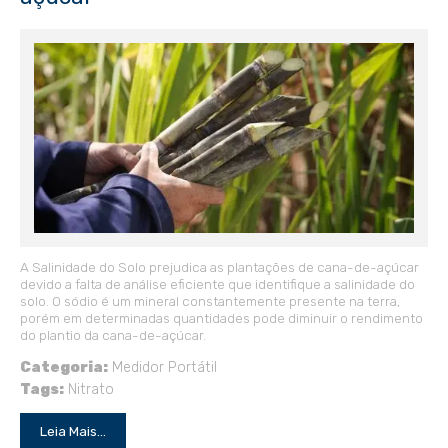
A Salinidade do Solo prejudica as plantações de cana-de-açúcar
devido a falta de análise eficiente que identifique a salinidade do
solo. O sódio é um mineral constantemente presente na terra,
porém em determinadas quantidades pode diminuir o rendimento
do plantio da cana-de-açúcar.
Categoria:
Medidor Portátil
Tags:
Nitrato
Leia Mais...