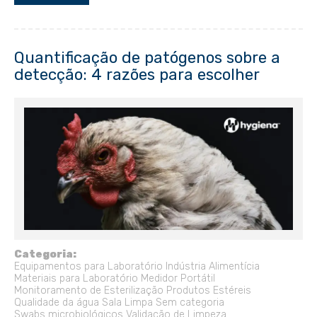
Quantificação de patógenos sobre a
detecção: 4 razões para escolher
Categoria:
Equipamentos para Laboratório
Indústria Alimentícia
Materiais para Laboratório
Medidor Portátil
Monitoramento de Esterilização
Produtos Estéreis
Qualidade da água
Sala Limpa
Sem categoria
Swabs microbiológicos
Validação de Limpeza