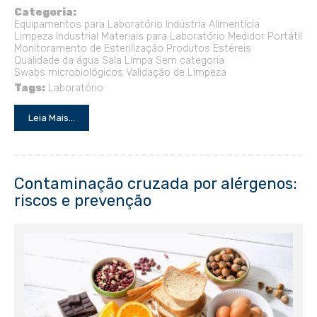
Categoria:
Equipamentos para Laboratório
Indústria Alimentícia
Limpeza Industrial
Materiais para Laboratório
Medidor Portátil
Monitoramento de Esterilização
Produtos Estéreis
Qualidade da água
Sala Limpa
Sem categoria
Swabs microbiológicos
Validação de Limpeza
Tags:
Laboratório
Leia Mais...
Contaminação cruzada por alérgenos:
riscos e prevenção