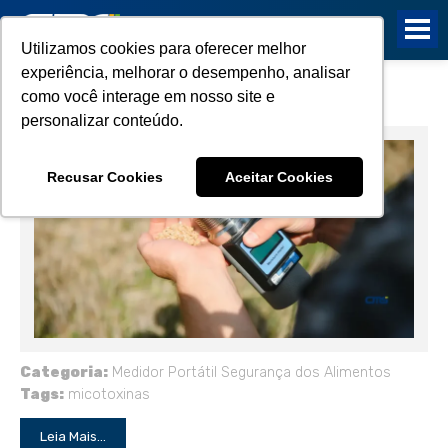
Utilizamos cookies para oferecer melhor
experiência, melhorar o desempenho, analisar
O que é um medidor de umidade?
como você interage em nosso site e
personalizar conteúdo.
Recusar Cookies
Aceitar Cookies
Categoria:
Medidor Portátil
Segurança dos Alimentos
Tags:
micotoxinas
Leia Mais...