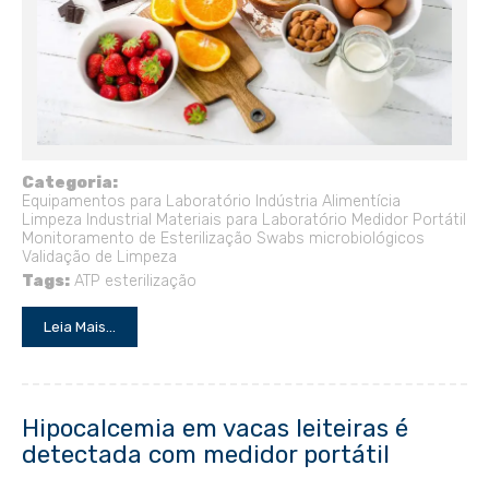
Categoria:
Equipamentos para Laboratório
Indústria Alimentícia
Limpeza Industrial
Materiais para Laboratório
Medidor Portátil
Monitoramento de Esterilização
Swabs microbiológicos
Validação de Limpeza
Tags:
ATP
esterilização
Leia Mais...
Hipocalcemia em vacas leiteiras é
detectada com medidor portátil