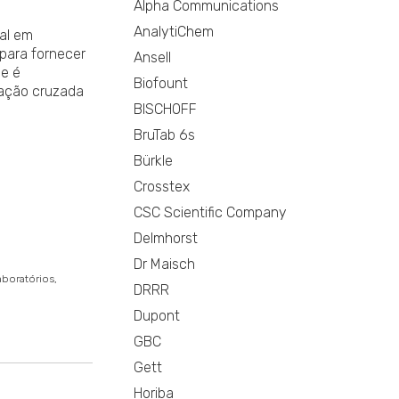
Alpha Communications
AnalytiChem
nal em
para fornecer
Ansell
de é
Biofount
nação cruzada
BISCHOFF
BruTab 6s
Bürkle
Crosstex
CSC Scientific Company
Delmhorst
Dr Maisch
aboratórios
DRRR
Dupont
GBC
Gett
Horiba