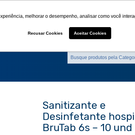
Sobre a CMS
Produtos
Marcas Representa
experiência, melhorar o desempenho, analisar como você intera
Sobre a CMS
Produtos
Marcas Representa
Recusar Cookies
Aceitar Cookies
Sanitizante e
Desinfetante hospi
BruTab 6s – 10 und