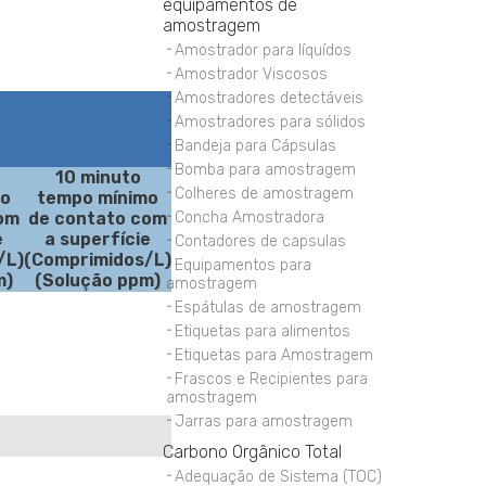
equipamentos de
amostragem
Amostrador para líquídos
Amostrador Viscosos
Amostradores detectáveis
Amostradores para sólidos
Bandeja para Cápsulas
Bomba para amostragem
10 minuto
Colheres de amostragem
mo
tempo mínimo
om
de contato com
Concha Amostradora
e
a superfície
Contadores de capsulas
/L)
(Comprimidos/L)
Equipamentos para
m)
(Solução ppm)
amostragem
Espátulas de amostragem
Etiquetas para alimentos
Etiquetas para Amostragem
Frascos e Recipientes para
amostragem
Jarras para amostragem
Carbono Orgânico Total
Adequação de Sistema (TOC)