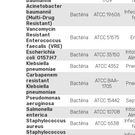
baumannii
1709
f
Acinetobacter
baumannii
Infe
Bactéria
ATCC 19606
(Multi-Drug
f
Resistant)
Vancomycin
Resistant
Bactéria
ATCC 51575
En
Enterococcus
faecalis (VRE)
Escherichia
Into
Bactéria
ATCC 35150
coli 0157:H7
Ali
Klebsiella
Bactéria
ATCC 4352
Pne
pneumoniae
Carbapenem
resistant
ATCC BAA-
Bactéria
Pne
Klebsiella
1705
pneumoniae
Pseudomonas
Bactéria
ATCC 15442
Sep
aeruginosa
Salmonella
Into
Bactéria
ATCC 10708
enterica
Ali
Staphylococcus
Infe
Bactéria
ATCC 6538
aureus
f
Staphylococcus
Infe