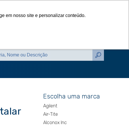
das
Catálogos
Contato
Blog
ge em nosso site e personalizar conteúdo.
das
Catálogos
Contato
Blog
Escolha uma marca
Agilent
talar
Air-Tite
Alconox Inc