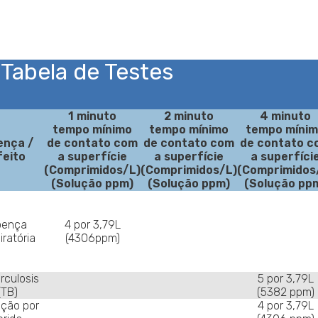
Tabela de Testes
1 minuto
2 minuto
4 minuto
tempo mínimo
tempo mínimo
tempo míni
ença /
de contato com
de contato com
de contato c
feito
a superfície
a superfície
a superfíci
(Comprimidos/L)
(Comprimidos/L)
(Comprimidos
(Solução ppm)
(Solução ppm)
(Solução pp
oença
4 por 3,79L
iratória
(4306ppm)
rculosis
5 por 3,79L
(TB)
(5382 ppm)
cção por
4 por 3,79L