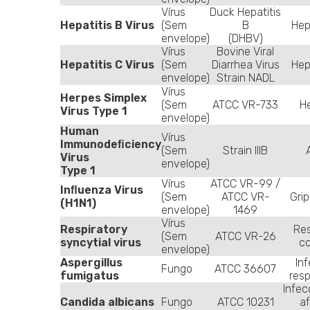
Vírus
Duck Hepatitis
Hepatitis B Virus
(Sem
B
Hep
envelope)
(DHBV)
Vírus
Bovine Viral
Hepatitis C Virus
(Sem
Diarrhea Virus
Hep
envelope)
Strain NADL
Vírus
Herpes Simplex
(Sem
ATCC VR-733
H
Virus Type 1
envelope)
Human
Vírus
Immunodeﬁciency
(Sem
Strain IIIB
Virus
envelope)
Type 1
Vírus
ATCC VR-99 /
Inﬂuenza Virus
(Sem
ATCC VR-
Grip
(H1N1)
envelope)
1469
Vírus
Respiratory
Res
(Sem
ATCC VR-26
syncytial virus
c
envelope)
Aspergillus
In
Fungo
ATCC 36607
fumigatus
resp
Infec
Candida albicans
Fungo
ATCC 10231
af