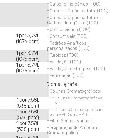
Carbono inorgânico (TOC)
Carbono Orgânico Total (TOC)
Carbono Orgânico Total e
Carbono Inorgânico (TOC)
Condutividade (TOC)
1 por 3,79L
Consumíveis (TOC)
(1076 ppm)
Padrões Analíticos
personalizados (TOC)
1 por 3,79L
Turbidez (TOC)
(1076 ppm)
Validação (TOC)
1 por 3,79L
Validação de Limpeza (TOC)
(1076 ppm)
Verificação (TOC)
Cromatografia
Colunas Cromatográficas
Colunas Cromatográficas
1 por 7,58L
DiC4
(538 ppm)
Colunas Cromatográficas
1 por 7,58L
para HPLC ou UHPLC
(538 ppm)
Filtro Seringa variados
1 por 7,58L
Preparação de Amostra
(538 ppm)
Cromatográfica
1 por 3,79L