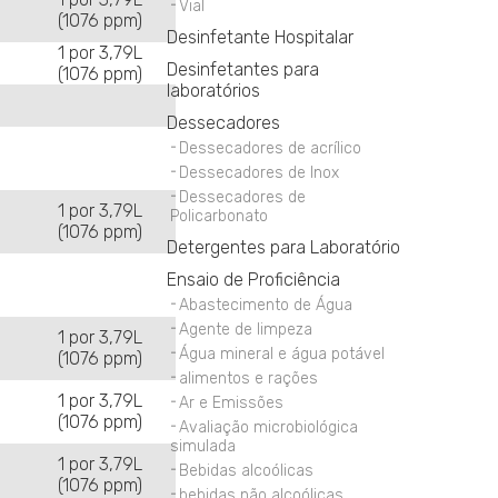
Vial
(1076 ppm)
Desinfetante Hospitalar
1 por 3,79L
Desinfetantes para
(1076 ppm)
laboratórios
Dessecadores
Dessecadores de acrílico
Dessecadores de Inox
Dessecadores de
1 por 3,79L
Policarbonato
(1076 ppm)
Detergentes para Laboratório
Ensaio de Proficiência
Abastecimento de Água
Agente de limpeza
1 por 3,79L
Água mineral e água potável
(1076 ppm)
alimentos e rações
1 por 3,79L
Ar e Emissões
(1076 ppm)
Avaliação microbiológica
simulada
1 por 3,79L
Bebidas alcoólicas
(1076 ppm)
bebidas não alcoólicas