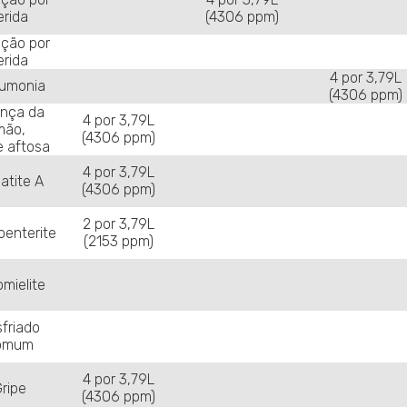
erida
(4306 ppm)
cção por
erida
4 por 3,79L
umonia
(4306 ppm)
nça da
4 por 3,79L
mão,
(4306 ppm)
e aftosa
4 por 3,79L
atite A
(4306 ppm)
2 por 3,79L
oenterite
(2153 ppm)
omielite
friado
omum
4 por 3,79L
ripe
(4306 ppm)