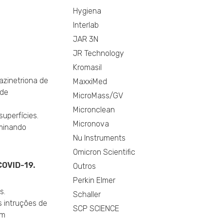
Hygiena
Interlab
JAR 3N
JR Technology
Kromasil
iazinetriona de
MaxxiMed
 de
MicroMass/GV
Micronclean
uperfícies.
Micronova
iminando
Nu Instruments
Omicron Scientific
COVID-19.
Outros
Perkin Elmer
s.
Schaller
 intruções de
SCP SCIENCE
em