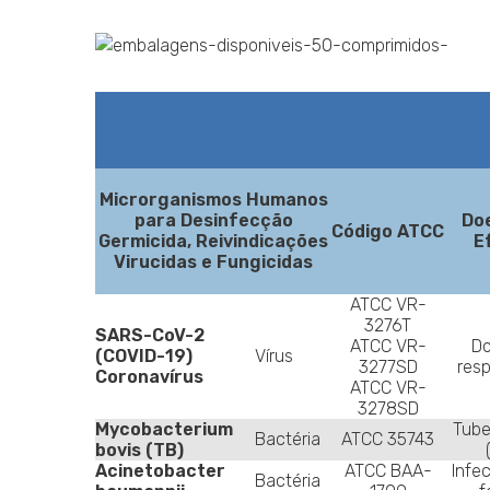
Microrganismos Humanos
para Desinfecção
Do
Código ATCC
Germicida, Reivindicações
E
Virucidas e Fungicidas
ATCC VR-
3276T
SARS-CoV-2
ATCC VR-
D
(COVID-19)
Vírus
3277SD
resp
Coronavírus
ATCC VR-
3278SD
Mycobacterium
Tube
Bactéria
ATCC 35743
bovis (TB)
Acinetobacter
ATCC BAA-
Infe
Bactéria