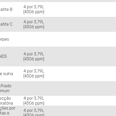
4 por 3,79L
atite B
(4306 ppm)
4 por 3,79L
atite C
(4306 ppm)
erpes
4 por 3,79L
AIDS
(4306 ppm)
4 por 3,79L
e suína
(4306 ppm)
friado
omum
fecção
4 por 3,79L
iratória
(4306 ppm)
ções por
4 por 3,79L
tas e
(4306 ppm)