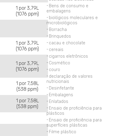
Bens de consumo e
1 por 3,79L
embalagens
(1076 ppm)
biológicos moleculares e
microbiológicos
Borracha
Brinquedos
1 por 3,79L
cacau e chocolate
(1076 ppm)
cereais
cigarros eletrônicos
1 por 3,79L
Cosmético
(1076 ppm)
couro
declaração de valores
nutricionais
1 por 7,58L
Desinfetante
(538 ppm)
Embalagens
1 por 7,58L
Enlatados
(538 ppm)
Ensaio de proficiência para
plásticos
Ensaio de proficiência para
superfícies plásticas
Filme plástico