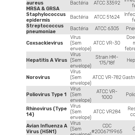
aureus
Bactéria
ATCC 33592
f
MRSA & GRSA
Staphylococcus
Infe
Bactéria
ATCC 51624
epidermis
f
Streptococcus
Bactéria
ATCC 6305
Pne
pneumoniae
Vírus
Doe
Coxsackievirus
(Sem
ATCC VR-30
envelope)
febr
Vírus
Strain HM-
Hepatitis A Virus
(Sem
Hep
175/18f
envelope)
Vírus
Norovirus
(Sem
ATCC VR-782
Gastr
envelope)
Vírus
ATCC VR-
Poliovirus Type 1
(Sem
Poli
1000
envelope)
Vírus
Rhinovirus (Type
Res
(Sem
ATCC VR284
14)
c
envelope)
Vírus
Avian Inﬂuenza A
CDC
(Sem
G
Virus (H5N1)
#2006719965
envelope)