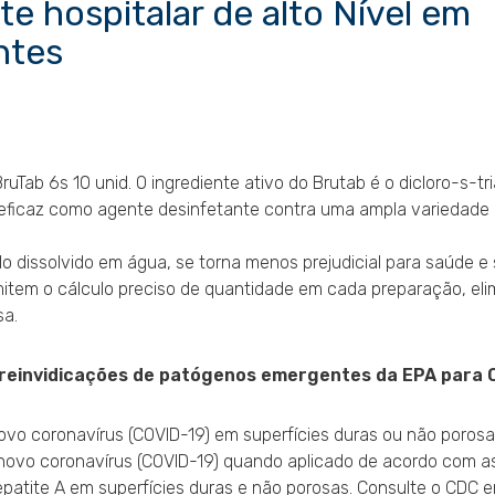
te hospitalar de alto Nível em
ntes
ruTab 6s 10 unid. O ingrediente ativo do Brutab é o dicloro-s-tr
o eficaz como agente desinfetante contra uma ampla variedade
issolvido em água, se torna menos prejudicial para saúde e s
item o cálculo preciso de quantidade em cada preparação, el
sa.
 reinvidicações de patógenos emergentes da EPA para 
ovo coronavírus (COVID-19) em superfícies duras ou não porosa
novo coronavírus (COVID-19) quando aplicado de acordo com as
Hepatite A em superfícies duras e não porosas. Consulte o CDC 