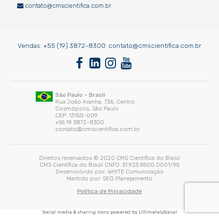
contato@cmscientifica.com.br
Vendas:
+55 (19) 3872-8300
contato@cmscientifica.com.br
São Paulo – Brasil
Rua João Aranha, 736, Centro
Cosmópolis, São Paulo
CEP: 13150-009
+55 19 3872-8300
contato@cmscientifica.com.br
Direitos reservados © 2020 CMS Científica do Brasil
CMS Científica do Brasil CNPJ: 31.923.8500.0001/95
Desenvolvido por:
WHITE Comunicação
Mantido por:
SEO Planejamento
Política de Privacidade
Social media & sharing icons powered by
UltimatelySocial