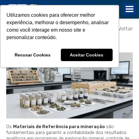
Utilizamos cookies para oferecer melhor
experiência, melhorar o desempenho, analisar
24/06/2026
Voltar
como você interage em nosso site e
Materiais de Referência para
personalizar conteúdo.
mineração e QA/QC geoquímico
Recusar Cookies
Aceitar Cookies
Os
Materiais de Referência para mineração
são
fundamentais para garantir a confiabilidade dos resultados
analíticos em programas de exploração mineral, controle de