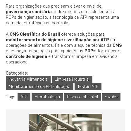
Para organizações que precisam elevar o nível de
governança sanitária
, reduzir riscos e fortalecer seus
POPs de higienização, a tecnologia de ATP representa uma
camada estratégica de controle.
A
CMS Científica do Brasil
oferece soluções para
monitoramento de higiene
e
verificação por ATP
em
operações de alimentos. Fale com a equipe técnica da
CMS
e conheça tecnologias para apoiar seus
POPs
, fortalecer o
controle de higiene
e transformar limpeza em evidência
operacional.
Categorias:
Indústria Alimentícia
Limpeza Industrial
Monitoramento de Esterilização
Testes ATP
Tags:
ATP
Microbiologia
Risco ambiental
swabs