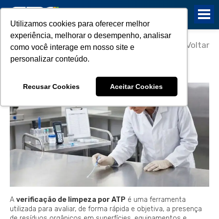
Utilizamos cookies para oferecer melhor
experiência, melhorar o desempenho, analisar
09/07/2026
Voltar
como você interage em nosso site e
Verificação de limpeza por ATP:
personalizar conteúdo.
controle de higiene em alimentos
Recusar Cookies
Aceitar Cookies
A
verificação de limpeza por ATP
é uma ferramenta
utilizada para avaliar, de forma rápida e objetiva, a presença
de resíduos orgânicos em superfícies, equipamentos e