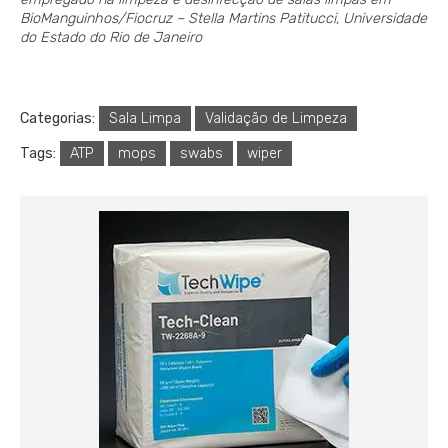
BioManguinhos/Fiocruz
– Stella Martins Patitucci, Universidade
do Estado do Rio de Janeiro
Categorias:
Sala Limpa
Validação de Limpeza
Tags:
ATP
mops
swabs
wiper