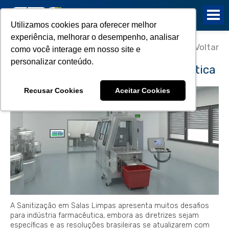
Utilizamos cookies para oferecer melhor
experiência, melhorar o desempenho, analisar
25/07/2018
Voltar
como você interage em nosso site e
Sanitização em salas limpas e
personalizar conteúdo.
os desafios da Indústria Farmacêutica
Recusar Cookies
Aceitar Cookies
A Sanitização em Salas Limpas apresenta muitos desafios
para indústria farmacêutica, embora as diretrizes sejam
específicas e as resoluções brasileiras se atualizarem com