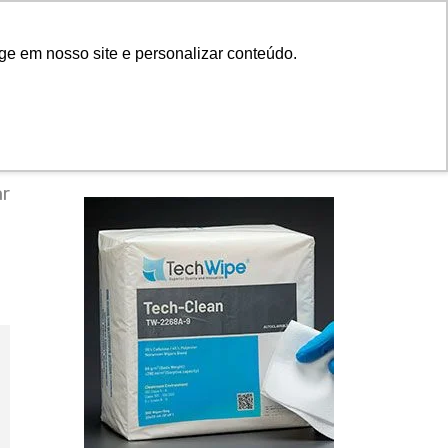
das
Catálogos
Contato
Blog
ge em nosso site e personalizar conteúdo.
das
Catálogos
Contato
Blog
ar