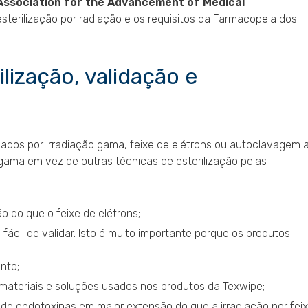
Association for the Advancement of Medical
esterilização por radiação e os requisitos da Farmacopeia dos
lização, validação e
ados por irradiação gama, feixe de elétrons ou autoclavagem 
 gama em vez de outras técnicas de esterilização pelas
 do que o feixe de elétrons;
ácil de validar. Isto é muito importante porque os produtos
nto;
ateriais e soluções usados ​​nos produtos da Texwipe;
 de endotoxinas em maior extensão do que a irradiação por fei