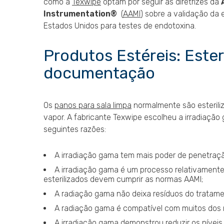
como a
Texwipe
optam por seguir as diretrizes da
Instrumentation®
(
AAMI
) sobre a validação da 
Estados Unidos para testes de endotoxina.
Produtos Estéreis: Esteri
documentação
Os
panos para sala limpa
normalmente são esteriliz
vapor. A fabricante Texwipe escolheu a irradiação
seguintes razões:
A irradiação gama tem mais poder de penetração
A irradiação gama é um processo relativamente f
esterilizados devem cumprir as normas AAMI;
A radiação gama não deixa resíduos do tratame
A radiação gama é compatível com muitos dos m
A irradiação gama demonstrou reduzir os níveis