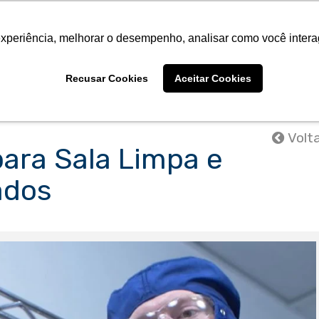
Sobre a CMS
Produtos
Marcas Representa
experiência, melhorar o desempenho, analisar como você intera
Sobre a CMS
Produtos
Marcas Representa
Recusar Cookies
Aceitar Cookies
Volt
para Sala Limpa e
ados