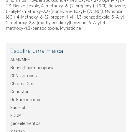
Sinônimos: 1,3-Benzodioxole, 4-methoxy-6-(2-propen-1-yl)-;
1,3-Benzodioxole, 4-methoxy-6-(2-propenyl)- (9CI); Benzene,
5-allyl-1-methoxy-2,3-(methylenedioxy)- (7CI,8CI); Myristicin
(6CI); 4-Methoxy-6-(2-propen-1-yl)-1,3-benzodioxole; 5-Allyl-
1-methoxy-2,3-(methylenedioxy)benzene; 6-Allyl-4-
methoxy-1,3-benzodioxole; Myristicine
Escolha uma marca
ARMI/MBH
British Pharmacopoeia
CDN Isotopes
ChromaDex
Conostan
Dr. Ehrenstorfer
Easi-Tab
EDQM
geo-elementos
Interlab