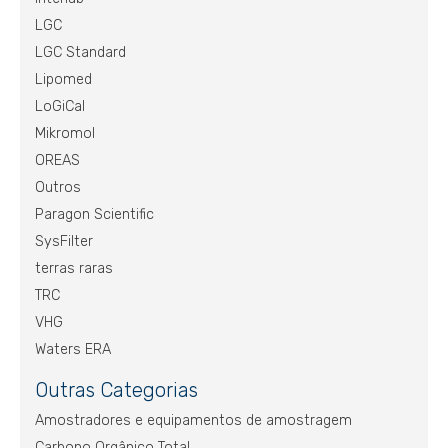
LGC
LGC Standard
Lipomed
LoGiCal
Mikromol
OREAS
Outros
Paragon Scientific
SysFilter
terras raras
TRC
VHG
Waters ERA
Outras Categorias
Amostradores e equipamentos de amostragem
Carbono Orgânico Total