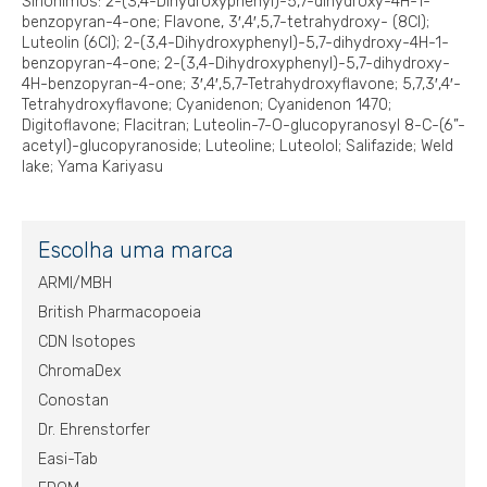
Sinônimos: 2-(3,4-Dihydroxyphenyl)-5,7-dihydroxy-4H-1-
benzopyran-4-one; Flavone, 3′,4′,5,7-tetrahydroxy- (8CI);
Luteolin (6CI); 2-(3,4-Dihydroxyphenyl)-5,7-dihydroxy-4H-1-
benzopyran-4-one; 2-(3,4-Dihydroxyphenyl)-5,7-dihydroxy-
4H-benzopyran-4-one; 3′,4′,5,7-Tetrahydroxyflavone; 5,7,3′,4′-
Tetrahydroxyflavone; Cyanidenon; Cyanidenon 1470;
Digitoflavone; Flacitran; Luteolin-7-O-glucopyranosyl 8-C-(6”-
acetyl)-glucopyranoside; Luteoline; Luteolol; Salifazide; Weld
lake; Yama Kariyasu
Escolha uma marca
ARMI/MBH
British Pharmacopoeia
CDN Isotopes
ChromaDex
Conostan
Dr. Ehrenstorfer
Easi-Tab