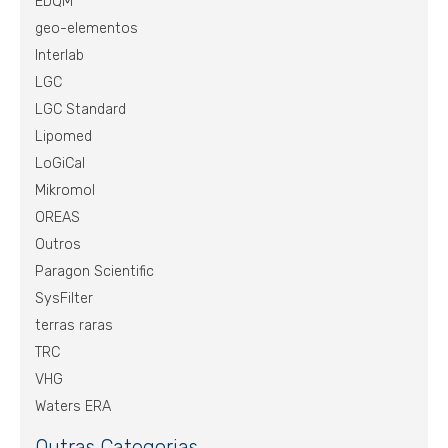
EDQM
geo-elementos
Interlab
LGC
LGC Standard
Lipomed
LoGiCal
Mikromol
OREAS
Outros
Paragon Scientific
SysFilter
terras raras
TRC
VHG
Waters ERA
Outras Categorias