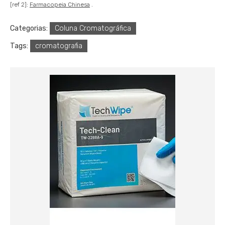
[ref 2]:
Farmacopeia Chinesa
.
Categorias:
Coluna Cromatográfica
Tags:
cromatografia