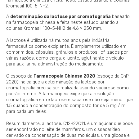
farmacopeia chinesa é feita neste estudo usando a colunas
Kromasil 100-5-NH2.
A
determinação da lactose por cromatografia
baseado
na farmacopeia chinesa é feita neste estudo usando a
colunas Kromasil 100-5-NH2 de 4,6 × 250 mm.
A lactose é utilizada há muitos anos pela indústria
farmacêutica como excipiente. É amplamente utilizado em
comprimidos, cápsulas, grânulos e produtos liofilizados por
várias razões, como carga, diluente, aglutinante e veículo
para auxiliar na administração do medicamento.
O esboço da
Farmacopeia Chinesa 2020
(esboço da ChP
2020) indica que a determinação da lactose por
cromatografia precisa ser realizada usando sacarose como
padrão interno. A farmacopeia exige que a resolução
cromatográfica entre lactose e sacarose não seja menor que
1,5 quando a concentração do composto for de 5 mg / ml
para cada um deles.
Resumidamente, a lactose, C12H22O11, é um açúcar que pode
ser encontrado no leite de mamíferos, um dissacarídeo
derivado da condensação de duas moléculas: uma glicose e