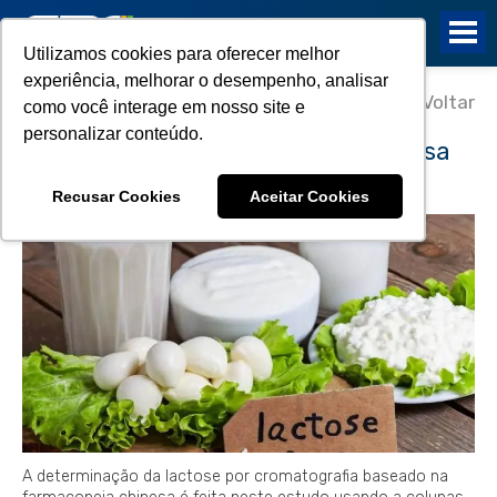
Utilizamos cookies para oferecer melhor
experiência, melhorar o desempenho, analisar
11/12/2019
Voltar
como você interage em nosso site e
Determinação da lactose por
personalizar conteúdo.
cromatografia: Farmacopeia Chinesa
2020
Recusar Cookies
Aceitar Cookies
A determinação da lactose por cromatografia baseado na