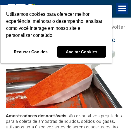
Utilizamos cookies para oferecer melhor
experiência, melhorar o desempenho, analisar
16/10/2024
Voltar
como você interage em nosso site e
Amostradores descartáveis:
personalizar conteúdo.
benefícios das boas práticas de uso
Recusar Cookies
Aceitar Cookies
Amostradores descartáveis
são dispositivos projetados
para a coleta de amostras de líquidos, sólidos ou gases,
utilizados uma única vez antes de serem descartados. Ao